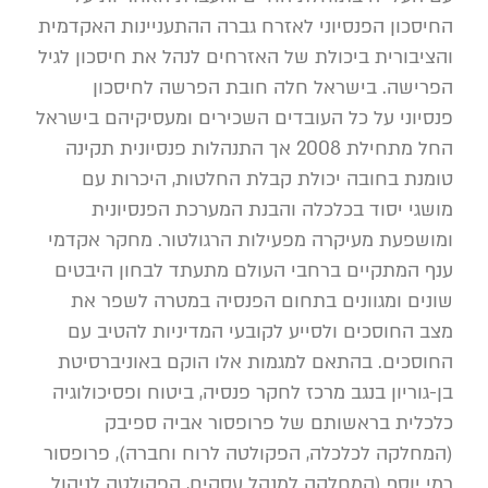
החיסכון הפנסיוני לאזרח גברה ההתעניינות האקדמית
והציבורית ביכולת של האזרחים לנהל את חיסכון לגיל
הפרישה. בישראל חלה חובת הפרשה לחיסכון
פנסיוני על כל העובדים השכירים ומעסיקיהם בישראל
החל מתחילת 2008 אך התנהלות פנסיונית תקינה
טומנת בחובה יכולת קבלת החלטות, היכרות עם
מושגי יסוד בכלכלה והבנת המערכת הפנסיונית
ומושפעת מעיקרה מפעילות הרגולטור. מחקר אקדמי
ענף המתקיים ברחבי העולם מתעתד לבחון היבטים
שונים ומגוונים בתחום הפנסיה במטרה לשפר את
מצב החוסכים ולסייע לקובעי המדיניות להטיב עם
החוסכים. בהתאם למגמות אלו הוקם באוניברסיטת
בן-גוריון בנגב מרכז לחקר פנסיה, ביטוח ופסיכולוגיה
כלכלית בראשותם של פרופסור אביה ספיבק
(המחלקה לכלכלה, הפקולטה לרוח וחברה), פרופסור
רמי יוסף (המחלקה למנהל עסקים, הפקולטה לניהול