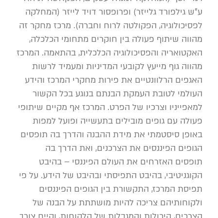
ע”ש גילפורד גלייזר) ופרופסור דויד לייזר (המחלקה
לפסיכולוגיה, הפקולטה לרוח וחברה). מרכז מחקר זה
מהווה שיתוף פעולה בין חוקרים מתחומי הכלכלה,
האקטואריה והפסיכולוגיה הכלכלית, בהתאמה. המרכז
מהווה גוף מייעץ לקובעי המדיניות ומעמיד לרשות
האגפים הרלוונטיים את פירות מחקרי המרכז והידע
העולמי לטובת העמקת הבנתם בנוגע בכל הקשור
למאפייניו וצרכיו של הפרט. המרכז אף מקיים שיתופי
פעולה עם גופים מובילים בתעשייה ופועל למפות
באופן סיסטמתי את מידת ההבנה והדרך בה תופסים
הגופים הפיננסים את הצרכנים, ואת הדרך בה
תופסים האזרחים את העולם הפיננסי – בהיבט
הקוגניטיבי, בהיבט התפיסתי ובהיבט של הידע. על פי
תפיסת המרכז, התקשורת בין הגופים הפיננסים
ולקוחותיהם צריכה להיות מושתתת על הבנה של
הצרכים, היכולות והמגבלות של הלקוחות, וקיים צורך